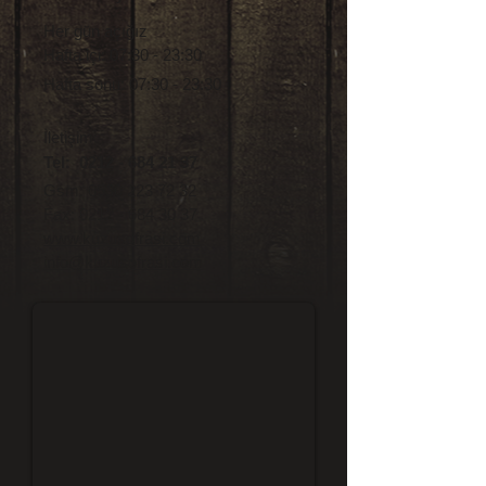
Her gün açığız
Hafta içi: 07:30 - 23:30
Hafta sonu: 07:30 - 23:30
İletişim:
Tel:
0212 - 684 21 37
Gsm:
0530 223 72 32
Fax:
0212 - 684 30 37
www.kuzusofrasi.com
info@kuzusofrasi.com