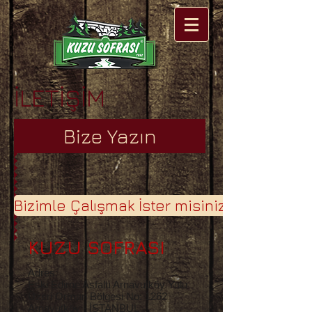
İLETİŞİM
Bize Yazın
Bizimle Çalışmak İster misiniz?
KUZU SOFRASI
Adres:
Eski Edirne Asfaltı Arnavutköy Yolu
Üzeri Orman Bölgesi No: 1262
Arnavutköy - İSTANBUL