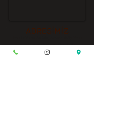
ADRESİMİZ
Eski Edirne Asfaltı, Arnavutköy Yolu
Üzeri Orman Bölgesi No: 1262
Arnavutköy - İstanbul
YOL TARİFİ VE KONUM
Bizimle Çalışmak İster misiniz?
Çalışma Saatlerimiz
Her sabah kahvaltı servisimizle
hizmetinizdeyiz.
Hafta içi:
07:30 - 23:30
Hafta sonu:
07:30 - 23:30