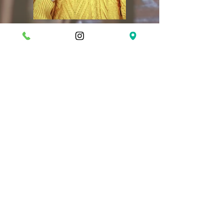
Previous
Next
ADRESİMİZ
Eski Edirne Asfaltı, Arnavutköy Yolu
Üzeri Orman Bölgesi No: 1262
Arnavutköy - İstanbul
YOL TARİFİ VE KONUM
Bizimle Çalışmak İster misiniz?
Çalışma Saatlerimiz
Her sabah kahvaltı servisimizle
hizmetinizdeyiz.
Hafta içi:
07:30 - 23:30