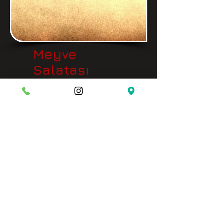
Meyve
Salatası
ADRESİMİZ
Eski Edirne Asfaltı, Arnavutköy Yolu
Üzeri Orman Bölgesi No: 1262
Arnavutköy - İstanbul
YOL TARİFİ VE KONUM