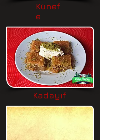
Künef
e
Kadayıf